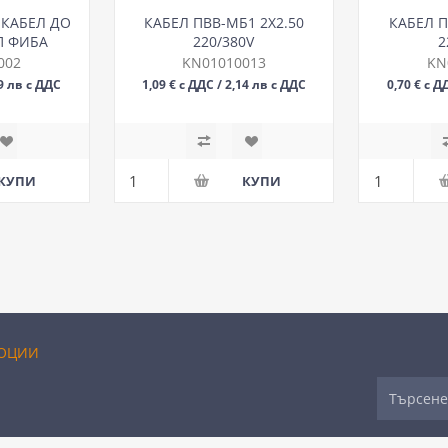
.КАБЕЛ ДО
КАБЕЛ ПВВ-МБ1 2Х2.50
КАБЕЛ П
П ФИБА
220/380V
2
002
KN01010013
KN
09 лв с ДДС
1,09 € с ДДС / 2,14 лв с ДДС
0,70 € с Д
М
ОЦИИ