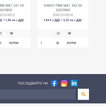
ВВ-МБ1 2Х1.50
КАБЕЛ ПВВ-МБ1 3Х2.50
20/380V
220/380V
01010012
KN01010018
ДС / 1,36 лв с ДДС
1,64 € с ДДС / 3,22 лв с ДДС
М
М
ПОСЛЕДВАЙТЕ НИ