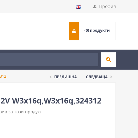
Профил
(0)
продукти
312
ПРЕДИШНА
СЛЕДВАЩА
2V W3x16q,W3x16q,324312
ив за този продукт