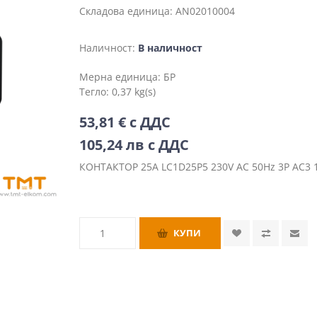
Складова единица:
AN02010004
Наличност:
В наличност
Мерна единица:
БР
Тегло:
0,37 kg(s)
53,81 € с ДДС
105,24 лв с ДДС
КОНТАКТОР 25A LC1D25P5 230V AC 50Hz 3P AC3