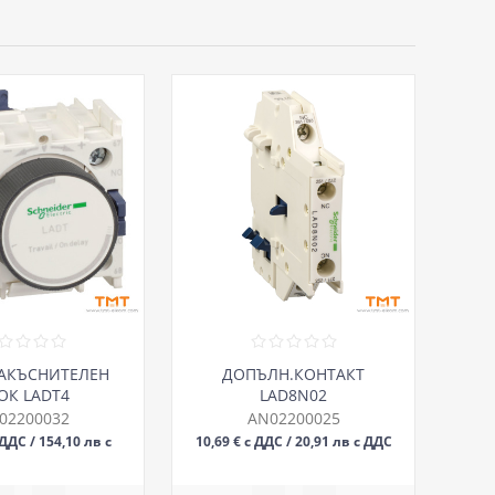
АКЪСНИТЕЛЕН
ДОПЪЛН.КОНТАКТ
ОК LADT4
LAD8N02
02200032
AN02200025
 ДДС / 154,10 лв с
10,69 € с ДДС / 20,91 лв с ДДС
БР
БР
ДДС