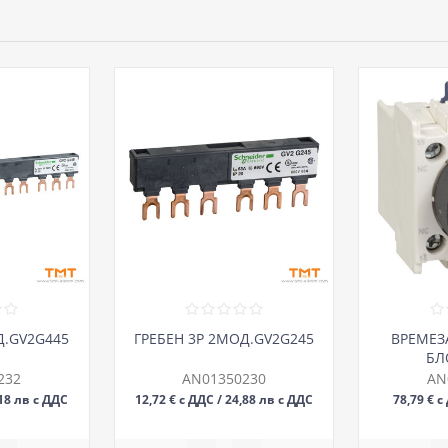
Д.GV2G445
ГРЕБЕН 3Р 2МОД.GV2G245
ВРЕМЕЗ
БЛ
232
AN01350230
AN
,18 лв с ДДС
12,72 € с ДДС / 24,88 лв с ДДС
78,79 € с
БР