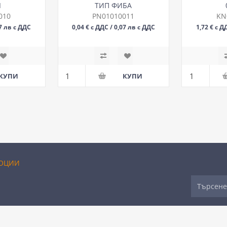
Л
ТИП ФИБА
010
PN01010011
KN
07 лв с ДДС
0,04 € с ДДС / 0,07 лв с ДДС
1,72 € с Д
БР
ОЦИИ