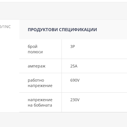
O/1NC
ПРОДУКТОВИ СПЕЦИФИКАЦИИ
брой
3P
полюси
ампераж
25A
работно
690V
напрежение
напрежение
230V
на бобината