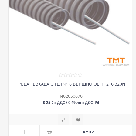
ТРЪБА ГЪВКАВА С ТЕЛ Ф16 ВЪНШНО OLT11216,320N
IN02050070
М
0,25 € с ДДС / 0,49 лв с ДДС