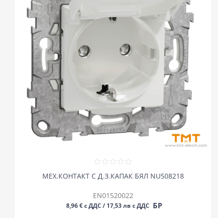
МЕХ.КОНТАКТ С Д.З.КАПАК БЯЛ NU508218
EN01520022
БР
8,96 € с ДДС / 17,53 лв с ДДС