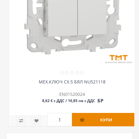
МЕХ.КЛЮЧ СХ.5 БЯЛ NU521118
EN01520024
БР
8,62 € с ДДС / 16,85 лв с ДДС