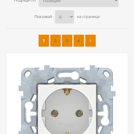
Подреди по
Показвай
на страница
1
2
3
4