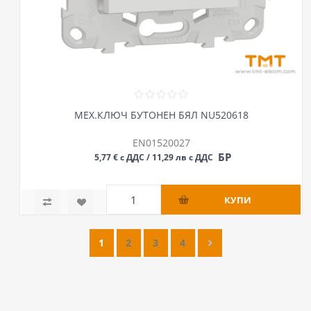
МЕХ.КЛЮЧ БУТОНЕН БЯЛ NU520618
EN01520027
БР
5,77 € с ДДС / 11,29 лв с ДДС
1
2
3
4