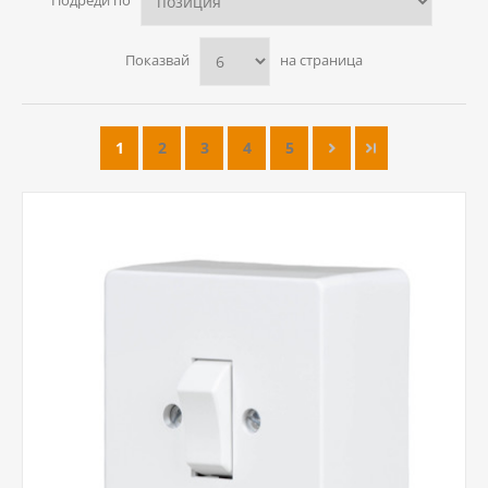
Подреди по
Показвай
на страница
1
2
3
4
5