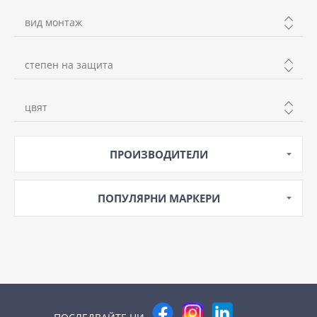
вид монтаж
външен
степен на защита
скрит
IP20
цвят
IP41
БЯЛ
IP44
ПРОИЗВОДИТЕЛИ
МРАМОР
СИВ
ПОПУЛЯРНИ МАРКЕРИ
ЧЕРНО/БЯЛ