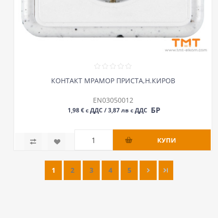
КОНТАКТ МРАМОР ПРИСТА,Н.КИРОВ
EN03050012
БР
1,98 € с ДДС / 3,87 лв с ДДС
1
2
3
4
5