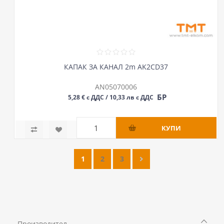
КАПАК ЗА КАНАЛ 2m AK2CD37
AN05070006
БР
5,28 € с ДДС / 10,33 лв с ДДС
1
2
3
Производител