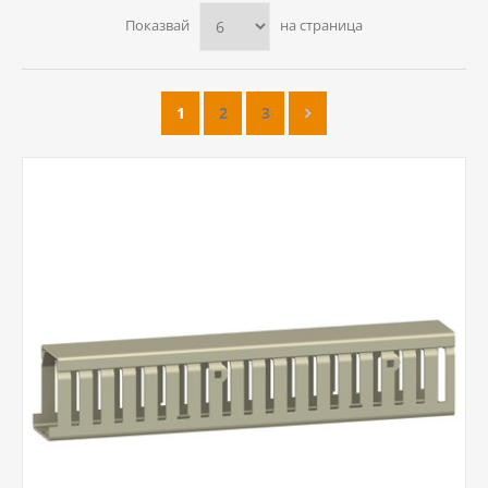
Показвай
на страница
1
2
3