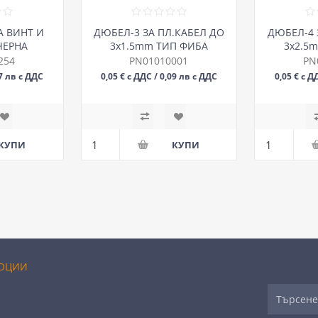
А ВИНТ И
ДЮБЕЛ-3 ЗА ПЛ.КАБЕЛ ДО
ДЮБЕЛ-4 
ЧЕРНА
3х1.5mm ТИП ФИБА
3х2.5
254
PN01010001
PN
07 лв с ДДС
0,05 € с ДДС / 0,09 лв с ДДС
0,05 € с Д
БР
ОЦИИ