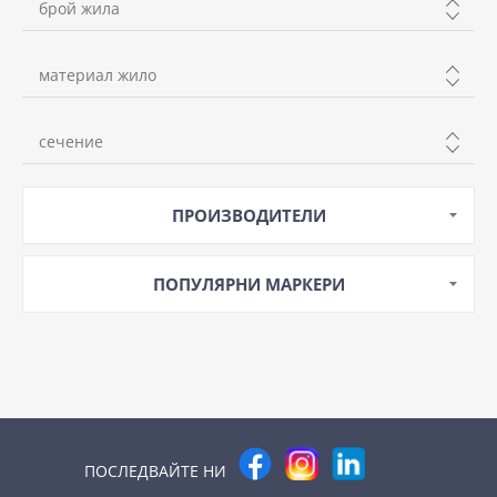
брой жила
2
материал жило
3
Cu
4
сечение
0.5mm
ПРОИЗВОДИТЕЛИ
0.75mm
1mm
ПОПУЛЯРНИ МАРКЕРИ
ПОСЛЕДВАЙТЕ НИ