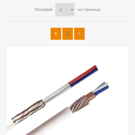
Показвай
на страница
1
2