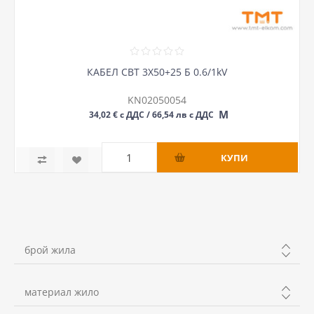
КАБЕЛ СВТ 3Х50+25 Б 0.6/1kV
KN02050054
М
34,02 € с ДДС / 66,54 лв с ДДС
брой жила
3+1
материал жило