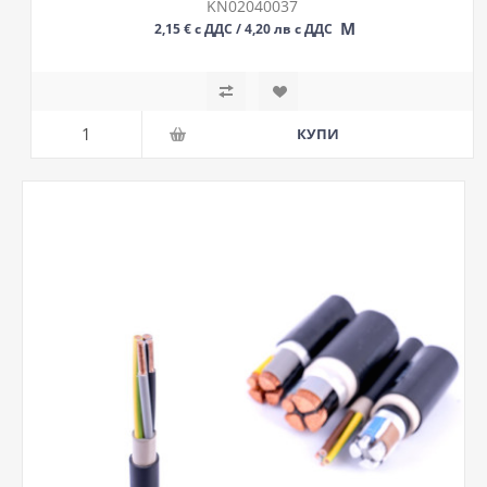
KN02040037
М
2,15 € с ДДС / 4,20 лв с ДДС