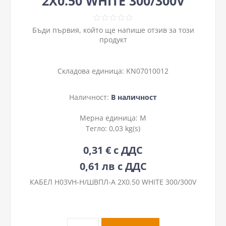
2Х0.50 WHITE 300/300V
Бъди първия, който ще напише отзив за този
продукт
Складова единица:
KN07010012
Наличност:
В наличност
Мерна единица:
М
Тегло:
0,03 kg(s)
0,31 € с ДДС
0,61 лв с ДДС
КАБЕЛ H03VH-H/ШВПЛ-А 2Х0.50 WHITE 300/300V