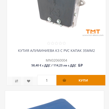
КУТИЯ АЛУМИНИЕВА К3 С PVC КАПАК 35ММ2
MN02060004
БР
58,40 € с ДДС / 114,23 лв с ДДС