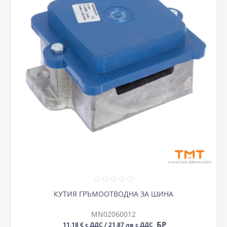
КУТИЯ ГРЪМООТВОДНА ЗА ШИНА
MN02060012
БР
11,18 € с ДДС / 21,87 лв с ДДС