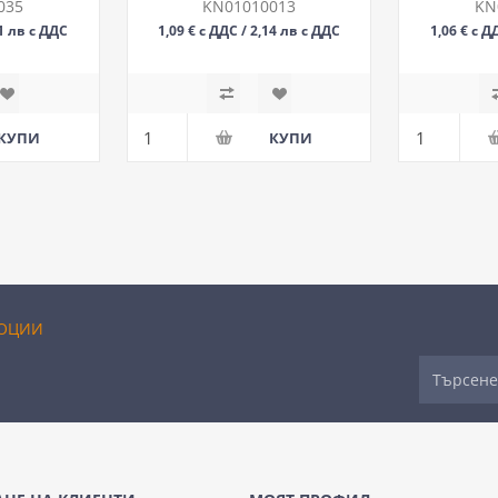
ТМТ
035
KN01010013
KN
31 лв с ДДС
1,09 € с ДДС / 2,14 лв с ДДС
1,06 € с Д
М
ОЦИИ