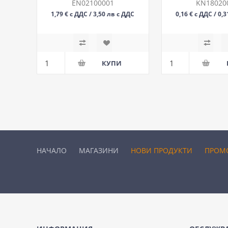
КАБЕЛ, 
EN02100001
KN18020
1,79 € с ДДС / 3,50 лв с ДДС
0,16 € с ДДС / 0,
БР
М
НАЧАЛО
МАГАЗИНИ
НОВИ ПРОДУКТИ
ПРОМ