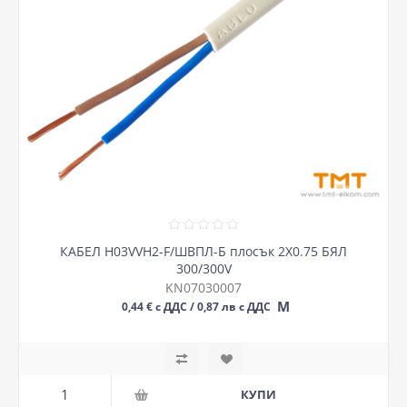
КАБЕЛ H03VVH2-F/ШВПЛ-Б плосък 2Х0.75 БЯЛ
300/300V
KN07030007
М
0,44 € с ДДС / 0,87 лв с ДДС