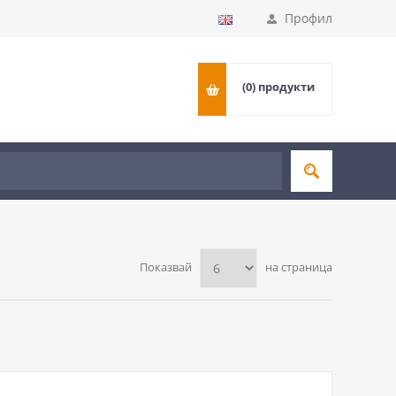
Профил
(0)
продукти
Показвай
на страница