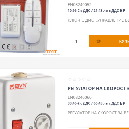
EN08240052
БР
10,96 € с ДДС / 21,43 лв с ДДС
КЛЮЧ С ДИСТ.УПРАВЛЕНИЕ BL4
РЕГУЛАТОР НА СКОРОСТ З
EN08240060
БР
33,46 € с ДДС / 65,43 лв с ДДС
РЕГУЛАТОР НА СКОРОСТ ЗА ВЕ