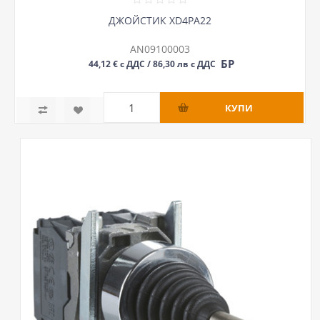
ДЖОЙСТИК XD4PA22
AN09100003
БР
44,12 € с ДДС / 86,30 лв с ДДС