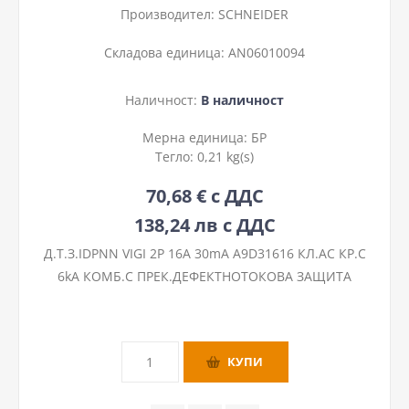
Производител:
SCHNEIDER
Складова единица:
AN06010094
Наличност:
В наличност
Мерна единица:
БР
Тегло:
0,21 kg(s)
70,68 € с ДДС
138,24 лв с ДДС
Д.Т.З.IDPNN VIGI 2P 16A 30mA A9D31616 КЛ.AC КР.C
6kA КОМБ.С ПРЕК.ДЕФЕКТНОТОКОВА ЗАЩИТА