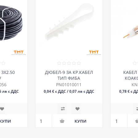
 3Х2.50
ДЮБЕЛ-9 ЗА КР.КАБЕЛ
КАБЕЛ 
V
ТИП ФИБА
КОАКС
056
PN01010011
KN
36 лв с ДДС
0,04 € с ДДС / 0,07 лв с ДДС
0,78 € с Д
БР