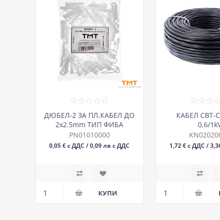
ДЮБЕЛ-2 ЗА ПЛ.КАБЕЛ ДО
КАБЕЛ СВТ-С
2х2.5mm ТИП ФИБА
0.6/1k
PN01010000
KN02020
0,05 € с ДДС / 0,09 лв с ДДС
1,72 € с ДДС / 3,
БР
М