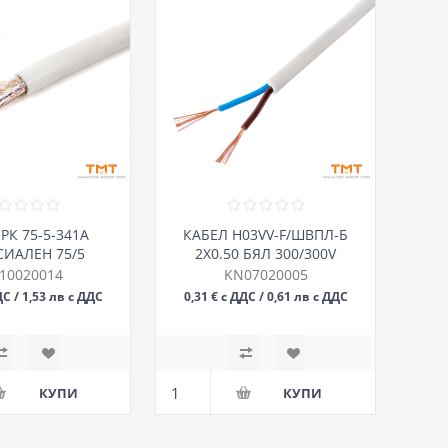
РК 75-5-341А
КАБЕЛ H03VV-F/ШВПЛ-Б
ИАЛЕН 75/5
2Х0.50 БЯЛ 300/300V
10020014
KN07020005
ДС / 1,53 лв с ДДС
0,31 € с ДДС / 0,61 лв с ДДС
М
М