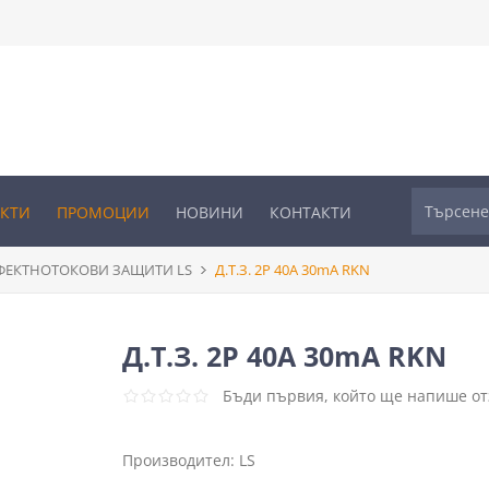
УКТИ
ПРОМОЦИИ
НОВИНИ
КОНТАКТИ
ФЕКТНОТОКОВИ ЗАЩИТИ LS
Д.Т.З. 2P 40A 30mA RKN
Д.Т.З. 2P 40A 30mA RKN
Бъди първия, който ще напише отз
Производител:
LS