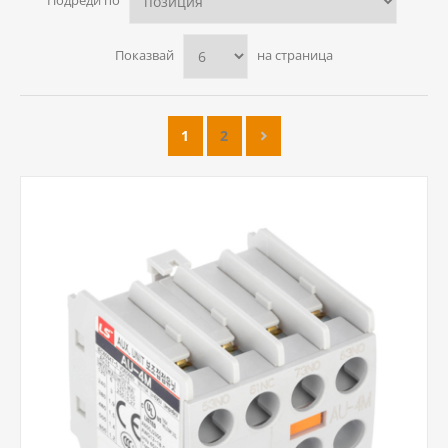
Подреди по
Показвай
на страница
1
2