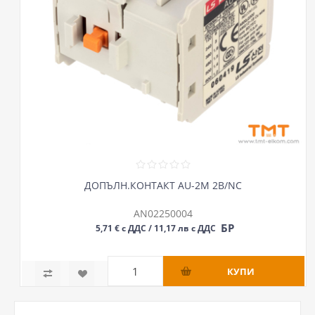
ДОПЪЛН.КОНТАКТ AU-2M 2B/NC
AN02250004
БР
5,71 € с ДДС / 11,17 лв с ДДС