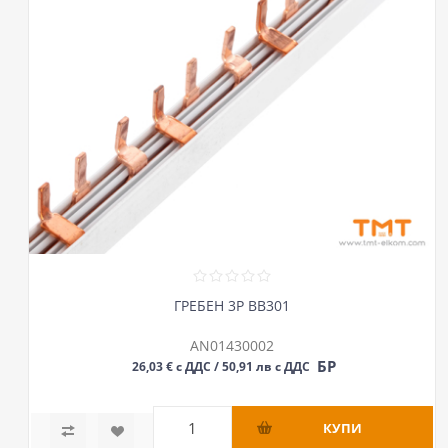
ГРЕБЕН 3P BB301
AN01430002
БР
26,03 € с ДДС / 50,91 лв с ДДС