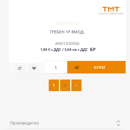
ГРЕБЕН 1P 8МОД.
AN01430006
БР
1,86 € с ДДС / 3,64 лв с ДДС
1
2
Производител