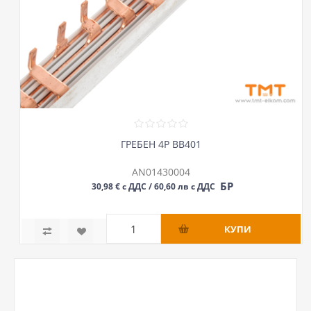
ГРЕБЕН 4P BB401
AN01430004
БР
30,98 € с ДДС / 60,60 лв с ДДС