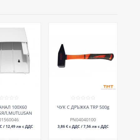
АНАЛ 100Х60
ЧУК С ДРЪЖКА TRP 500g
БЯЛ,MUTLUSAN
01560046
PN04040100
ДС / 12,49 лв с ДДС
3,86 € с ДДС / 7,56 лв с ДДС
БР
БР