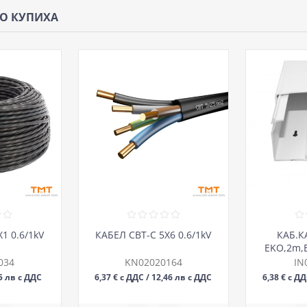
ЩО КУПИХА
1 0.6/1kV
КАБЕЛ СВТ-С 5Х6 0.6/1kV
КАБ.К
EKO,2m,
034
KN02020164
IN
75 лв с ДДС
6,37 € с ДДС / 12,46 лв с ДДС
6,38 € с Д
М