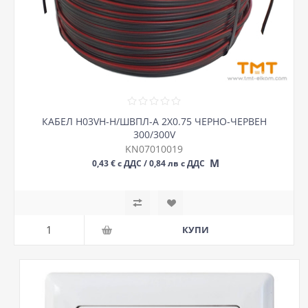
КАБЕЛ H03VH-H/ШВПЛ-А 2Х0.75 ЧЕРНО-ЧЕРВЕН
300/300V
KN07010019
М
0,43 € с ДДС / 0,84 лв с ДДС