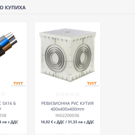
ЩО КУПИХА
 5Х16 Б
РЕВИЗИОННА PVC КУТИЯ
V
400х400х400mm
MUTLUSAN
258
IN02200036
04 лв с ДДС
16,02 € с ДДС / 31,33 лв с ДДС
БР