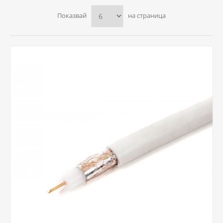
Показвай
на страница