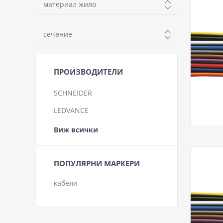
материал жило
Cu
сечение
0.35mm
0.5mm
ПРОИЗВОДИТЕЛИ
0.75mm
SCHNEIDER
1mm
LEDVANCE
Виж всички
ПОПУЛЯРНИ МАРКЕРИ
кабели