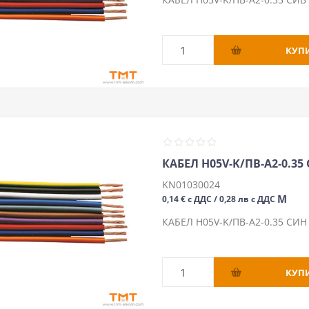
КАБЕЛ H05V-K/ПВ-А2-0.35 
KN01030024
М
0,14 € с ДДС / 0,28 лв с ДДС
КАБЕЛ H05V-K/ПВ-А2-0.35 СИН