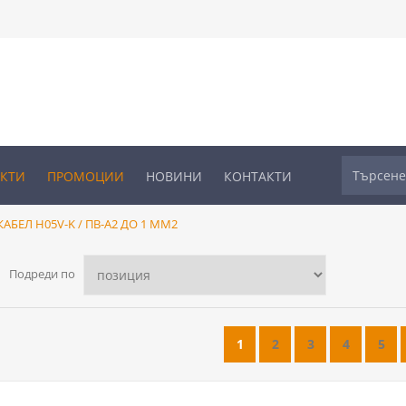
УКТИ
ПРОМОЦИИ
НОВИНИ
КОНТАКТИ
КАБЕЛ H05V-K / ПВ-А2 ДО 1 ММ2
Подреди по
1
2
3
4
5