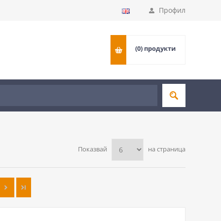
Профил
(0)
продукти
Показвай
на страница