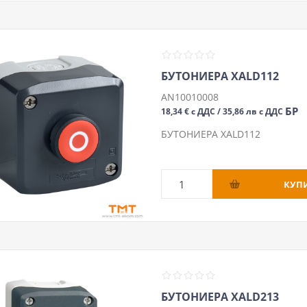
БУТОНИЕРА XALD112
AN10010008
БР
18,34 € с ДДС / 35,86 лв с ДДС
БУТОНИЕРА XALD112
БУТОНИЕРА XALD213