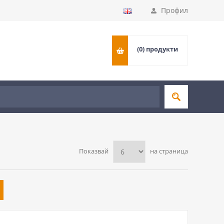
Профил
(0)
продукти
Показвай
на страница