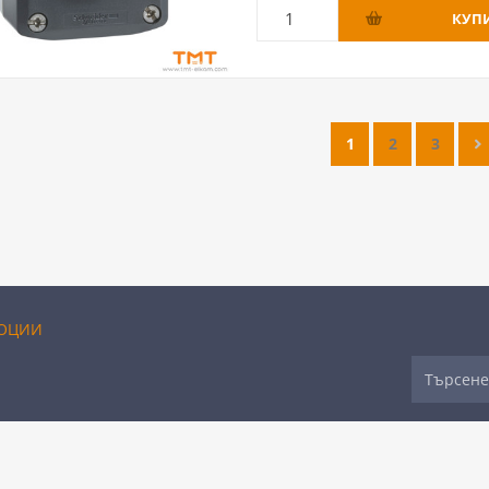
1
2
3
ОЦИИ