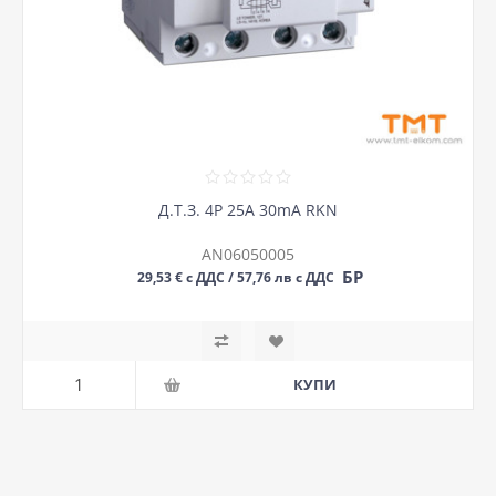
Д.Т.З. 4P 25A 30mA RKN
AN06050005
БР
29,53 € с ДДС / 57,76 лв с ДДС