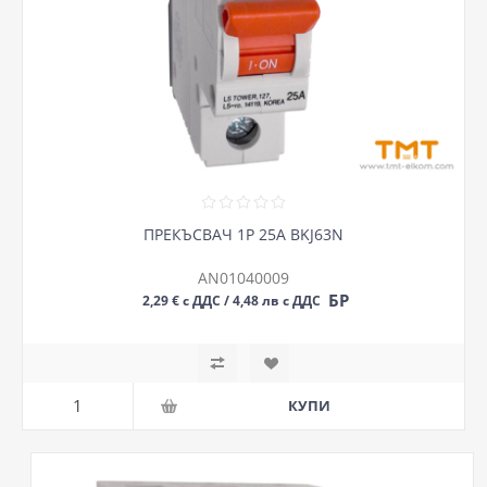
ПРЕКЪСВАЧ 1P 25А BKJ63N
AN01040009
БР
2,29 € с ДДС / 4,48 лв с ДДС