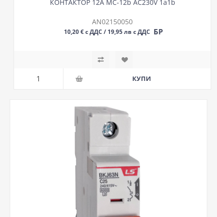
КОНТАКТОР 12A MC-12b AC230V 1a1b
AN02150050
БР
10,20 € с ДДС / 19,95 лв с ДДС