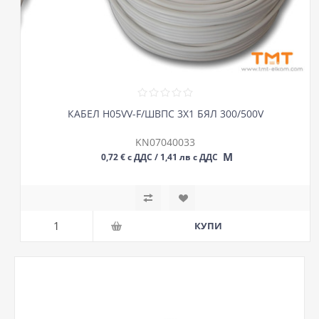
КАБЕЛ H05VV-F/ШВПС 3Х1 БЯЛ 300/500V
KN07040033
М
0,72 € с ДДС / 1,41 лв с ДДС