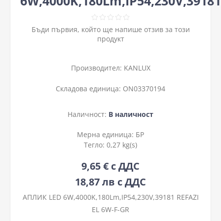
6W,4000K,180Lm,IP54,230V,39181
Бъди първия, който ще напише отзив за този
продукт
Производител:
KANLUX
Складова единица:
ON03370194
Наличност:
В наличност
Мерна единица:
БР
Тегло:
0,27 kg(s)
9,65 € с ДДС
18,87 лв с ДДС
АПЛИК LED 6W,4000K,180Lm,IP54,230V,39181 REFAZI
EL 6W-F-GR