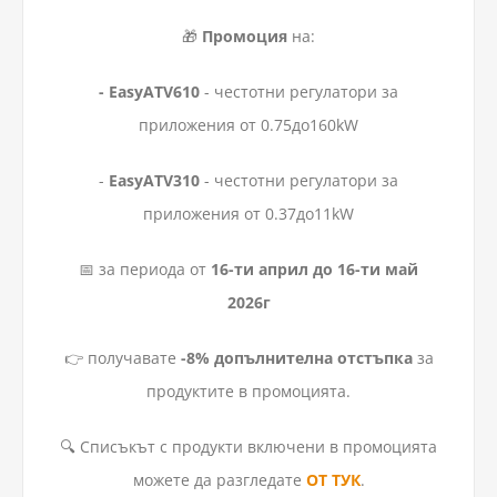
🎁
Промоция
на:
- EasyATV610
- честотни регулатори за
приложения от 0.75до160kW
-
EasyATV310
- честотни регулатори за
приложения от 0.37дo11kW
📅 за периода от
16-ти април до 16-ти май
2026г
👉 получавате
-8% допълнителна отстъпка
за
продуктите в промоцията.
🔍 Списъкът с продукти включени в промоцията
можете да разгледате
ОТ ТУК
.