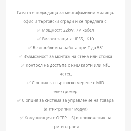
Гамата е подходяща за многофамилни жилища,
офис и търговски сгради и се предлага с:
✅ Мощност: 22kW, 7м кабел
✅ Висока защита: IP55, IK10
✅ Безпроблемна работа при Т до 55˚
✅ Възможност за монтаж на стена или стойка
✅ Контрол на достъпа с RFID карти или NfC
четец
✅ С опция за търговско мерене с MID
електромер
✅ С опция за система за управление на товара
(анти-трипинг модул)
✅ Комуникация с OCPP 1.6J и приложения на
трети страни